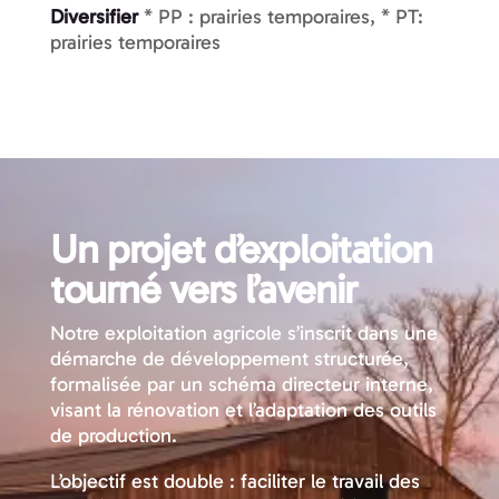
Diversifier
* PP : prairies temporaires, * PT:
prairies temporaires
Un projet d’exploitation
tourné vers l’avenir
Notre exploitation agricole s’inscrit dans une
démarche de développement structurée,
formalisée par un schéma directeur interne,
visant la rénovation et l’adaptation des outils
de production.
L’objectif est double : faciliter le travail des